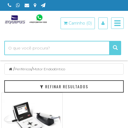
Filtrar
Togg
Carrinho (0)
navig
Periféricos
Marcas
Faixa
de
Preço
/
/
Periféricos
Motor Endodôntico
REFINAR RESULTADOS