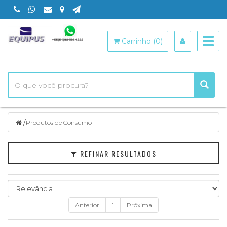
Filtrar
Togg
Carrinho (0)
navig
Categorias
Marcas
Faixa
de
Preço
/
Produtos de Consumo
REFINAR RESULTADOS
Anterior
1
Próxima