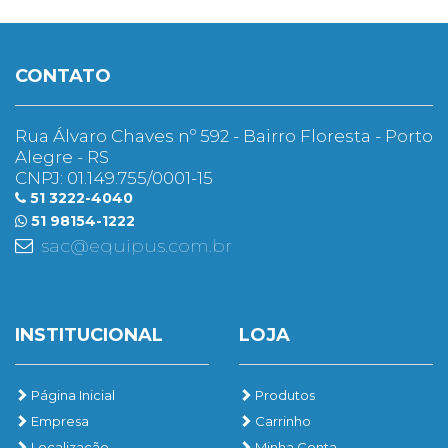
CONTATO
Rua Álvaro Chaves nº 592 - Bairro Floresta - Porto
Alegre - RS
CNPJ: 01.149.755/0001-15
51 3222-4040
51 98154-1222
sac@equipus.com.br
INSTITUCIONAL
LOJA
Página Inicial
Produtos
Empresa
Carrinho
Localização
Minha Conta