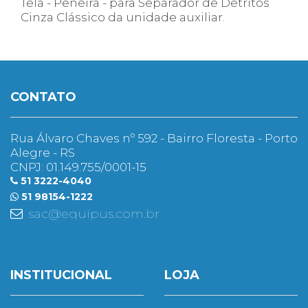
Tela - Peneira - para Separador de Detritos
Cinza Clássico da unidade auxiliar.
CONTATO
Rua Álvaro Chaves nº 592 - Bairro Floresta - Porto
Alegre - RS
CNPJ: 01.149.755/0001-15
51 3222-4040
51 98154-1222
sac@equipus.com.br
INSTITUCIONAL
LOJA