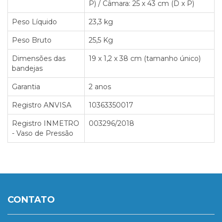
P) / Câmara: 25 x 43 cm (D x P)
Peso Líquido
23,3 kg
Peso Bruto
25,5 Kg
Dimensões das
19 x 1,2 x 38 cm (tamanho único)
bandejas
Garantia
2 anos
Registro ANVISA
10363350017
Registro INMETRO
003296/2018
- Vaso de Pressão
CONTATO