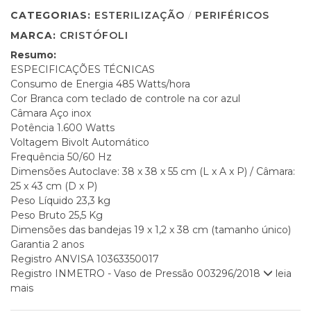
CATEGORIAS:
ESTERILIZAÇÃO
/
PERIFÉRICOS
MARCA:
CRISTÓFOLI
Resumo:
ESPECIFICAÇÕES TÉCNICAS
Consumo de Energia 485 Watts/hora
Cor Branca com teclado de controle na cor azul
Câmara Aço inox
Potência 1.600 Watts
Voltagem Bivolt Automático
Frequência 50/60 Hz
Dimensões Autoclave: 38 x 38 x 55 cm (L x A x P) / Câmara:
25 x 43 cm (D x P)
Peso Líquido 23,3 kg
Peso Bruto 25,5 Kg
Dimensões das bandejas 19 x 1,2 x 38 cm (tamanho único)
Garantia 2 anos
Registro ANVISA 10363350017
Registro INMETRO - Vaso de Pressão 003296/2018
leia
mais