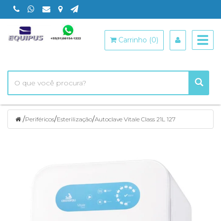
Togg
Carrinho (0)
navig
/
/
/
Periféricos
Esterilização
Autoclave Vitale Class 21L 127